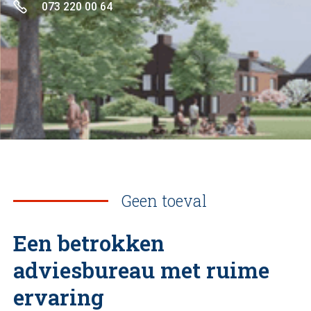
073 220 00 64
Slide 2 of 3.
Geen toeval
Een betrokken
adviesbureau met ruime
ervaring