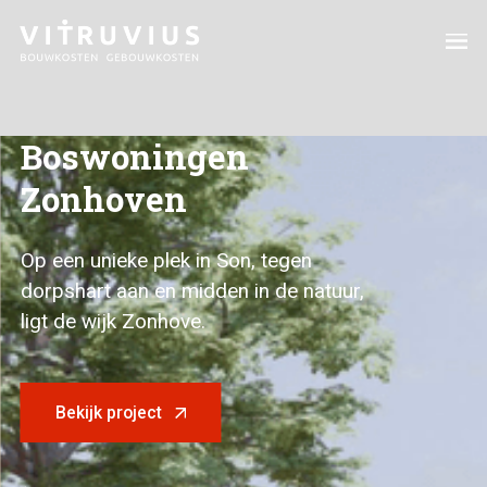
Boswoningen
Zonhoven
Op een unieke plek in Son, tegen
dorpshart aan en midden in de natuur,
ligt de wijk Zonhove.
Bekijk project