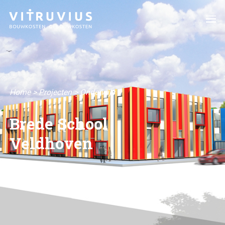
Home
>
Projecten
>
Onderwijs
Brede School
Veldhoven