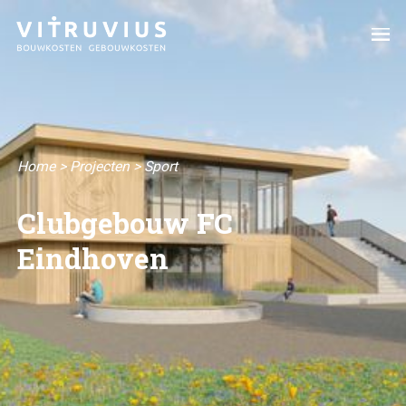
Home
>
Projecten
>
Sport
Clubgebouw FC
Eindhoven