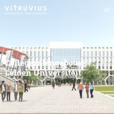
Home
>
Projecten
>
Onderwijs
Collegezalengebouw
Leiden Universiteit