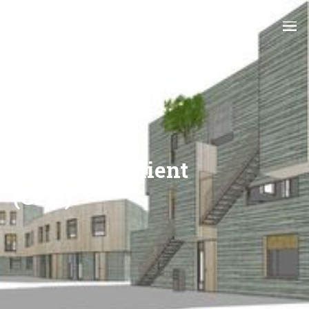
Home
>
Projecten
>
CPO
De Groene Mient
(CPO)