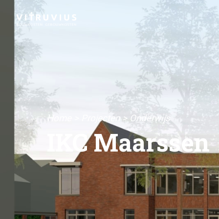
Home
>
Projecten
>
Onderwijs
IKC Maarssen