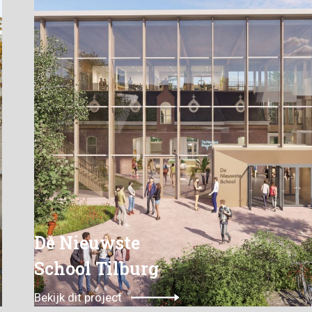
De Nieuwste
School Tilburg
Bekijk dit project