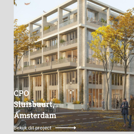
CPO
Sluisbuurt,
Amsterdam
Bekijk dit project