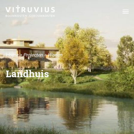
Home
>
Projecten
>
Wonen
Landhuis