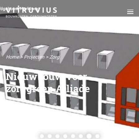
Home
>
Projecten
>
Zorg
Nieuwbouw voor
zorggroep Alliade