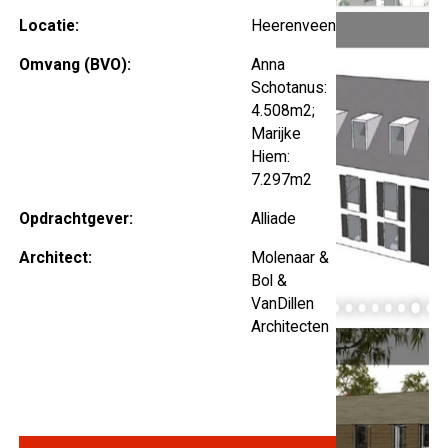
Locatie:
Heerenveen
Omvang (BVO):
Anna
Schotanus:
4.508m2;
Marijke
Hiem:
7.297m2
Opdrachtgever:
Alliade
Architect:
Molenaar &
Bol &
VanDillen
Architecten