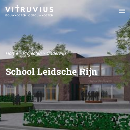
Home
>
Projecten
>
Onderwijs
School Leidsche Rijn