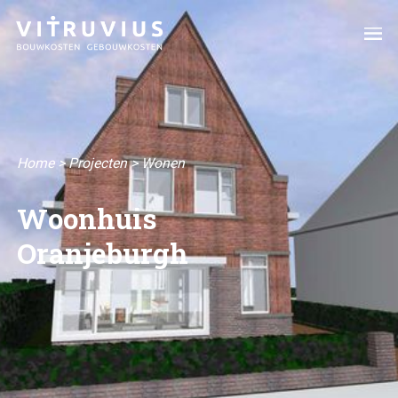
Home
>
Projecten
>
Wonen
Woonhuis
Oranjeburgh