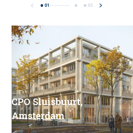
01
03
CPO Sluisbuurt,
Amsterdam