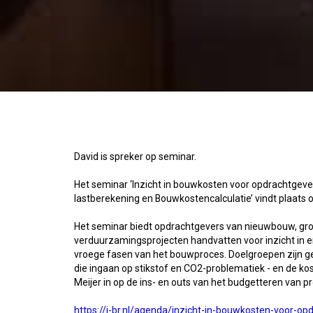
David is spreker op seminar.
Het seminar ‘Inzicht in bouwkosten voor opdrachtgeve
lastberekening en Bouwkostencalculatie’ vindt plaats o
Het seminar biedt opdrachtgevers van nieuwbouw, gro
verduurzamingsprojecten handvatten voor inzicht in e
vroege fasen van het bouwproces. Doelgroepen zijn ge
die ingaan op stikstof en CO2-problematiek - en de ko
Meijer in op de ins- en outs van het budgetteren van pr
https://i-br.nl/agenda/inzicht-in-bouwkosten-voor-op