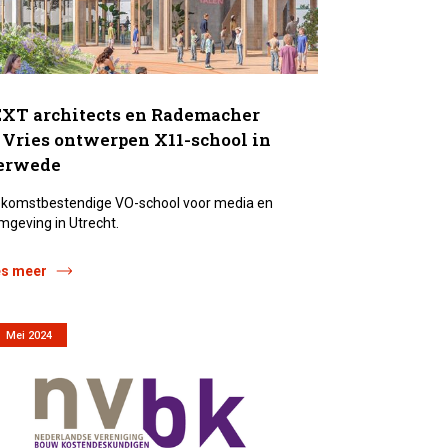
XT architects en Rademacher
 Vries ontwerpen X11-school in
erwede
komstbestendige VO-school voor media en
mgeving in Utrecht.
es meer
Mei 2024