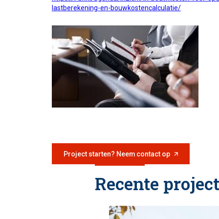
lastberekening-en-bouwkostencalculatie/
Project starten? Neem contact op
Recente projec