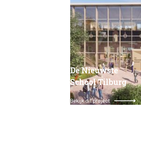
De Nieuwste
School Tilburg
Bekijk dit project