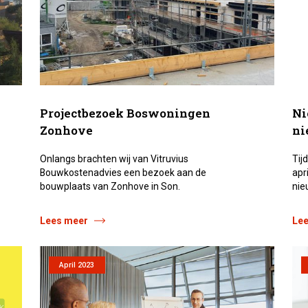
Projectbezoek Boswoningen
Ni
Zonhove
ni
Onlangs brachten wij van Vitruvius
Tij
Bouwkostenadvies een bezoek aan de
apr
bouwplaats van Zonhove in Son.
nie
Lees meer
Le
April 2023