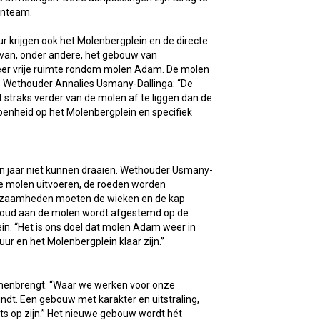
enteam.
r krijgen ook het Molenbergplein en de directe
 van, onder andere, het gebouw van
eer vrije ruimte rondom molen Adam. De molen
n. Wethouder Annalies Usmany-Dallinga: “De
 straks verder van de molen af te liggen dan de
penheid op het Molenbergplein en specifiek
n jaar niet kunnen draaien. Wethouder Usmany-
 molen uitvoeren, de roeden worden
erkzaamheden moeten de wieken en de kap
erhoud aan de molen wordt afgestemd op de
. “Het is ons doel dat molen Adam weer in
uur en het Molenbergplein klaar zijn.”
samenbrengt. “Waar we werken voor onze
ndt. Een gebouw met karakter en uitstraling,
ots op zijn.” Het nieuwe gebouw wordt hét