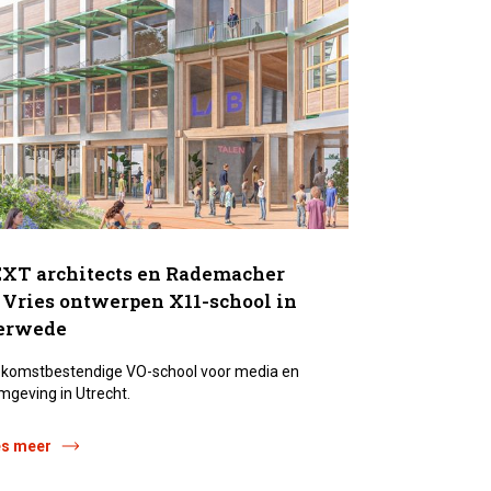
XT architects en Rademacher
 Vries ontwerpen X11-school in
erwede
komstbestendige VO-school voor media en
mgeving in Utrecht.
es meer