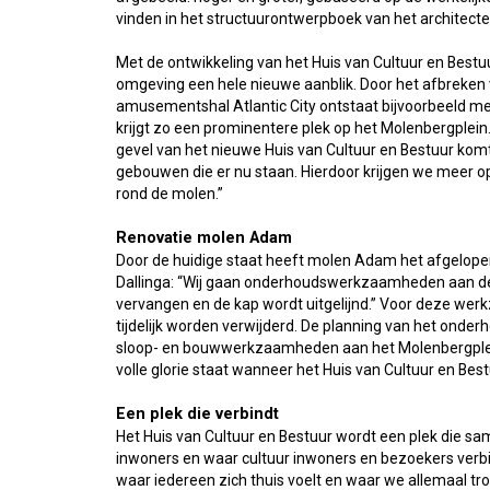
vinden in het structuurontwerpboek van het architect
Met de ontwikkeling van het Huis van Cultuur en Bestuu
omgeving een hele nieuwe aanblik. Door het afbreken
amusementshal Atlantic City ontstaat bijvoorbeeld m
krijgt zo een prominentere plek op het Molenbergplei
gevel van het nieuwe Huis van Cultuur en Bestuur komt
gebouwen die er nu staan. Hierdoor krijgen we meer o
rond de molen.”
Renovatie molen Adam
Door de huidige staat heeft molen Adam het afgelope
Dallinga: “Wij gaan onderhoudswerkzaamheden aan de
vervangen en de kap wordt uitgelijnd.” Voor deze w
tijdelijk worden verwijderd. De planning van het ond
sloop- en bouwwerkzaamheden aan het Molenbergplein
volle glorie staat wanneer het Huis van Cultuur en Best
Een plek die verbindt
Het Huis van Cultuur en Bestuur wordt een plek die 
inwoners en waar cultuur inwoners en bezoekers verbi
waar iedereen zich thuis voelt en waar we allemaal tr