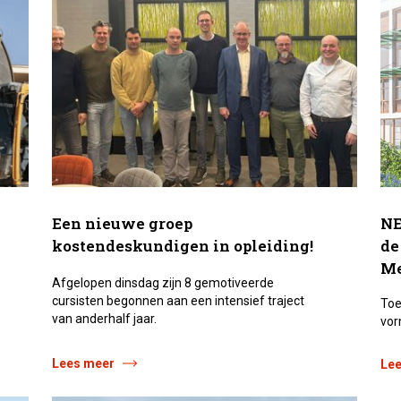
Een nieuwe groep
NE
kostendeskundigen in opleiding!
de
M
Afgelopen dinsdag zijn 8 gemotiveerde
cursisten begonnen aan een intensief traject
Toe
van anderhalf jaar.
vor
Lees meer
Le