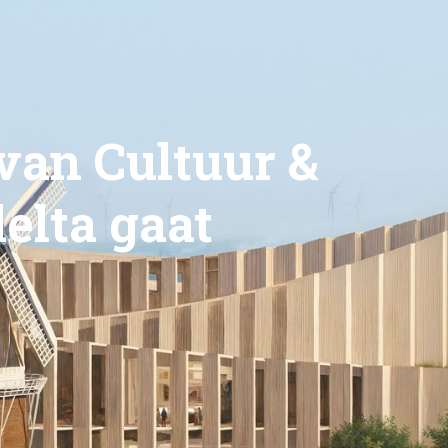
van Cultuur &
elta gaat