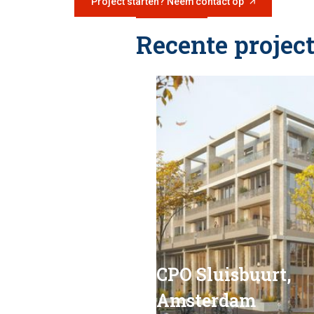
Project starten? Neem contact op
Recente projec
CPO Sluisbuurt,
Amsterdam